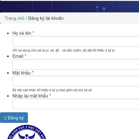
Trang chủ
/
Đăng ký tài khoản
Họ và tên
*
Chỉ sử dụng chữ cái (a-z), số, @, - và dấu chấm, độ dài tối thiểu 3 ký tự
Email
*
Mật khẩu
*
Độ dài mật khẩu tối thiểu 6 ký tự bao gồm cả chữ và số
Nhập lại mật khẩu
*
Đăng ký