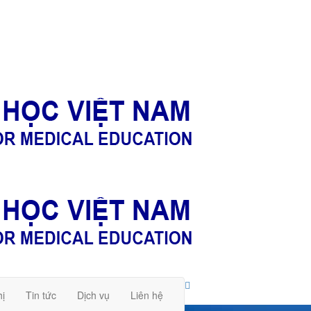
hị
Tin tức
Dịch vụ
Liên hệ