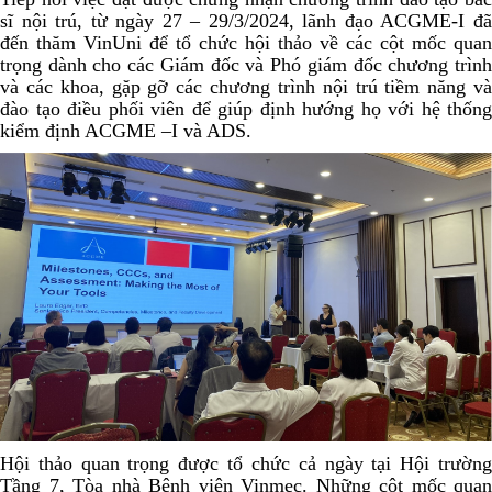
sĩ nội trú, từ ngày 27 – 29/3/2024, lãnh đạo ACGME-I đã
đến thăm VinUni để tổ chức hội thảo về các cột mốc quan
trọng dành cho các Giám đốc và Phó giám đốc chương trình
và các khoa, gặp gỡ các chương trình nội trú tiềm năng và
đào tạo điều phối viên để giúp định hướng họ với hệ thống
kiểm định ACGME –I và ADS.
Hội thảo quan trọng được tổ chức cả ngày tại Hội trường
Tầng 7, Tòa nhà Bệnh viện Vinmec. Những cột mốc quan