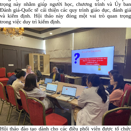
trọng này nhằm giúp người học, chương trình và Ủy ban
Đánh giá-Quốc tế cải thiện các quy trình giáo dục, đánh giá
và kiểm định. Hội thảo này đóng một vai trò quan trọng
trong việc duy trì kiểm định.
Hội thảo đào tạo dành cho các điều phối viên được tổ chức