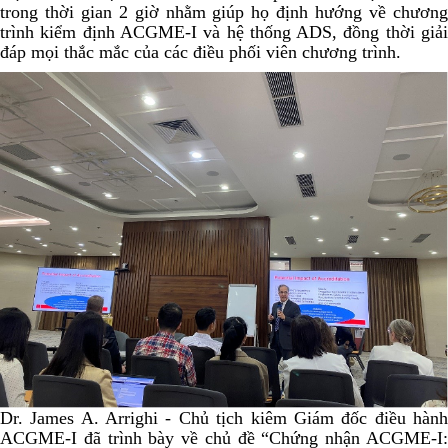
trong thời gian 2 giờ nhằm giúp họ định hướng về chương
trình kiểm định ACGME-I và hệ thống ADS, đồng thời giải
đáp mọi thắc mắc của các điều phối viên chương trình.
Dr. James A. Arrighi - Chủ tịch kiêm Giám đốc điều hành
ACGME-I đã trình bày về chủ đề “Chứng nhận ACGME-I: