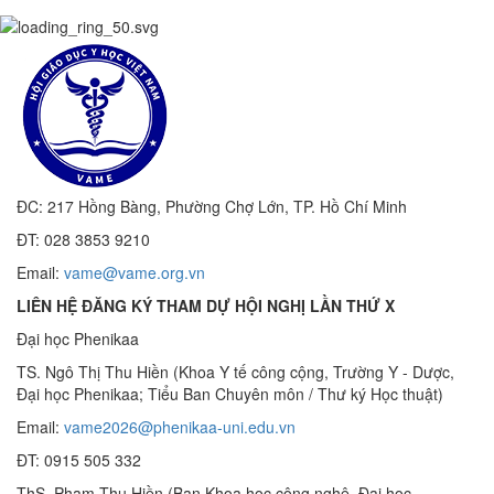
ĐC: 217 Hồng Bàng, Phường Chợ Lớn, TP. Hồ Chí Minh
ĐT: 028 3853 9210
Email:
vame@vame.org.vn
LIÊN HỆ ĐĂNG KÝ THAM DỰ HỘI NGHỊ LẦN THỨ X
Đại học Phenikaa
TS. Ngô Thị Thu Hiền (Khoa Y tế công cộng, Trường Y - Dược,
Đại học Phenikaa; Tiểu Ban Chuyên môn / Thư ký Học thuật)
Email:
vame2026@phenikaa-uni.edu.vn
ĐT: 0915 505 332
ThS. Phạm Thu Hiền (Ban Khoa học công nghệ, Đại học