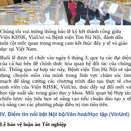
Chúng tôi vui mừng thông báo lễ ký kết thành công giữa
Viện KHSK, VinUni và Bệnh viện Tim Hà Nội, đánh dấu
một cột mốc quan trọng trong cam kết thúc đẩy y tế và giáo
dục tại Việt Nam.
Buổi lễ được tổ chức vào ngày 6 tháng 3, quy tụ các đại diện
của cả hai bên để chính thức hóa quan hệ đối tác của chúng
tôi. Thông qua sự hợp tác này, Bệnh viện Tim Hà Nội sẽ tận
dụng chuyên môn của mình trong lĩnh vực chăm sóc tim
mạch để tăng cường các chương trình đào tạo thực tế cho
sinh viên của Viện KHSK, VinUni, thúc đẩy sự đổi mới và
học tập xuất sắc trong giáo dục y khoa. Mối quan hệ Hợp tác
chiến lược này hứa hẹn sẽ nâng cao tiêu chuẩn đào tạo y tế
và nâng cao các phương pháp điều trị tim tiên tiến.
IV. Điểm tin nổi bật Nội bộ/Văn hoá/Học tập (VinUni)
Lễ bảo vệ luận án Tốt nghiệp