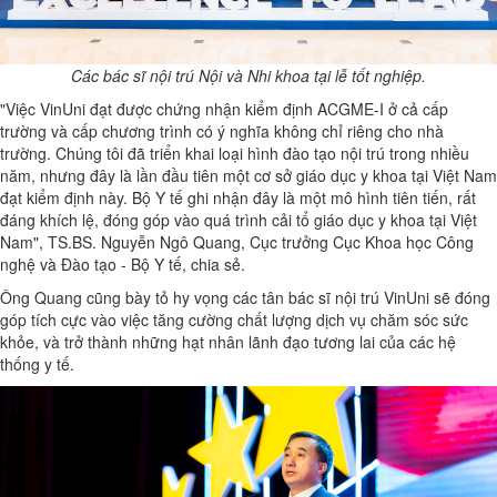
Các bác sĩ nội trú Nội và Nhi khoa tại lễ tốt nghiệp.
"Việc VinUni đạt được chứng nhận kiểm định ACGME-I ở cả cấp
trường và cấp chương trình có ý nghĩa không chỉ riêng cho nhà
trường. Chúng tôi đã triển khai loại hình đào tạo nội trú trong nhiều
năm, nhưng đây là lần đầu tiên một cơ sở giáo dục y khoa tại Việt Nam
đạt kiểm định này. Bộ Y tế ghi nhận đây là một mô hình tiên tiến, rất
đáng khích lệ, đóng góp vào quá trình cải tổ giáo dục y khoa tại Việt
Nam", TS.BS. Nguyễn Ngô Quang, Cục trưởng Cục Khoa học Công
nghệ và Đào tạo - Bộ Y tế, chia sẻ.
Ông Quang cũng bày tỏ hy vọng các tân bác sĩ nội trú VinUni sẽ đóng
góp tích cực vào việc tăng cường chất lượng dịch vụ chăm sóc sức
khỏe, và trở thành những hạt nhân lãnh đạo tương lai của các hệ
thống y tế.