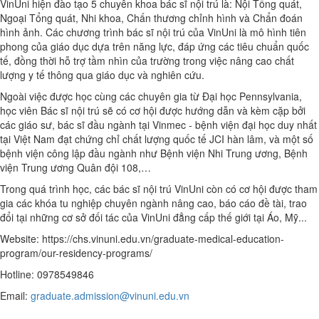
VinUni hiện đào tạo 5 chuyên khoa bác sĩ nội trú là: Nội Tổng quát,
Ngoại Tổng quát, Nhi khoa, Chấn thương chỉnh hình và Chẩn đoán
hình ảnh. Các chương trình bác sĩ nội trú của VinUni là mô hình tiên
phong của giáo dục dựa trên năng lực, đáp ứng các tiêu chuẩn quốc
tế, đồng thời hỗ trợ tầm nhìn của trường trong việc nâng cao chất
lượng y tế thông qua giáo dục và nghiên cứu.
Ngoài việc được học cùng các chuyên gia từ Đại học Pennsylvania,
học viên Bác sĩ nội trú sẽ có cơ hội được hướng dẫn và kèm cặp bởi
các giáo sư, bác sĩ đầu ngành tại Vinmec - bệnh viện đại học duy nhất
tại Việt Nam đạt chứng chỉ chất lượng quốc tế JCI hàn lâm, và một số
bệnh viện công lập đầu ngành như Bệnh viện Nhi Trung ương, Bệnh
viện Trung ương Quân đội 108,…
Trong quá trình học, các bác sĩ nội trú VinUni còn có cơ hội được tham
gia các khóa tu nghiệp chuyên ngành nâng cao, báo cáo đề tài, trao
đổi tại những cơ sở đối tác của VinUni đẳng cấp thế giới tại Áo, Mỹ...
Website: https://chs.vinuni.edu.vn/graduate-medical-education-
program/our-residency-programs/
Hotline: 0978549846
Email:
graduate.admission@vinuni.edu.vn