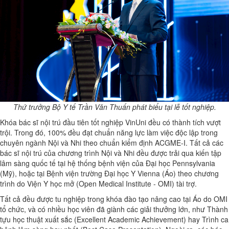
Thứ trưởng Bộ Y tế Trần Văn Thuấn phát biểu tại lễ tốt nghiệp.
Khóa bác sĩ nội trú đầu tiên tốt nghiệp VinUni đều có thành tích vượt
trội. Trong đó, 100% đều đạt chuẩn năng lực làm việc độc lập trong
chuyên ngành Nội và Nhi theo chuẩn kiểm định ACGME-I. Tất cả các
bác sĩ nội trú của chương trình Nội và Nhi đều được trải qua kiến tập
lâm sàng quốc tế tại hệ thống bệnh viện của Đại học Pennsylvania
(Mỹ), hoặc tại Bệnh viện trường Đại học Y Vienna (Áo) theo chương
trình do Viện Y học mở (Open Medical Institute - OMI) tài trợ.
Tất cả đều được tu nghiệp trong khóa đào tạo nâng cao tại Áo do OMI
tổ chức, và có nhiều học viên đã giành các giải thưởng lớn, như Thành
tựu học thuật xuất sắc (Excellent Academic Achievement) hay Trình ca