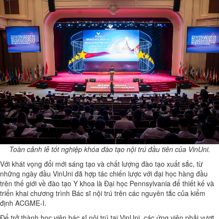
Toàn cảnh lễ tốt nghiệp khóa đào tạo nội trú đầu tiên của VinUni.
Với khát vọng đổi mới sáng tạo và chất lượng đào tạo xuất sắc, từ
những ngày đầu VinUni đã hợp tác chiến lược với đại học hàng đầu
trên thế giới về đào tạo Y khoa là Đại học Pennsylvania để thiết kế và
triển khai chương trình Bác sĩ nội trú trên các nguyên tắc của kiểm
định ACGME-I.
Để trở thành học viên bác sĩ nội trú tại VinUni, các ứng viên phải vượt